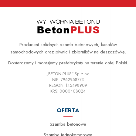
Producent solidnych szamb betonowych, kanałów
samochodowych oraz piwnic i zbiorników na deszczówkę.
Dostarczamy i montujemy prefabrykaty na terenie całej Polski.
„BETON-PLUS” Sp. z o.o.
NIP: 7962958773
REGON: 145498909
KRS: 0000408024
OFERTA
Szamba betonowe
Szamba jednokomorowe