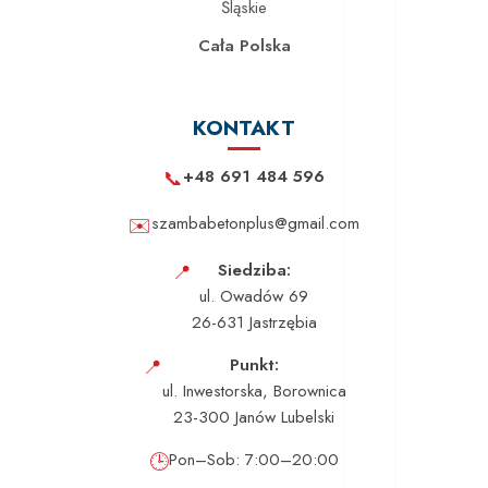
Śląskie
Cała Polska
KONTAKT
📞
+48 691 484 596
✉️
szambabetonplus@gmail.com
📍
Siedziba:
ul. Owadów 69
26-631 Jastrzębia
📍
Punkt:
ul. Inwestorska, Borownica
23-300 Janów Lubelski
🕒
Pon–Sob: 7:00–20:00