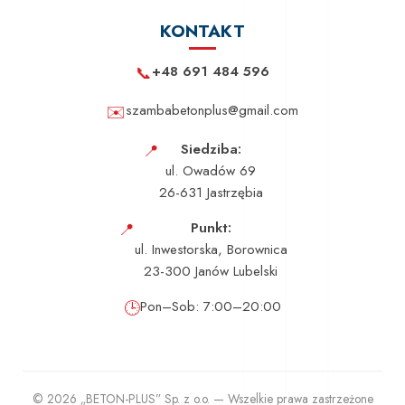
KONTAKT
📞
+48 691 484 596
✉️
szambabetonplus@gmail.com
📍
Siedziba:
ul. Owadów 69
26-631 Jastrzębia
📍
Punkt:
ul. Inwestorska, Borownica
23-300 Janów Lubelski
🕒
Pon–Sob: 7:00–20:00
© 2026 „BETON-PLUS” Sp. z o.o. — Wszelkie prawa zastrzeżone