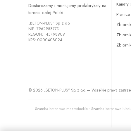
Kanały
Dostarczamy i montujemy prefabrykaty na
terenie całej Polski.
Piwnic
„BETON-PLUS” Sp. z o.o.
Zbiorni
NIP: 7962958773
REGON: 145498909
Zbiornik
KRS: 0000408024
Zbiorni
© 2026 „BETON-PLUS” Sp. z o.o. — Wszelkie prawa zastrz
Szamba betonowe mazowieckie • Szamba betonowe lubels