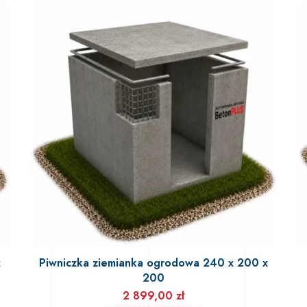
x
Piwniczka ziemianka ogrodowa 240 x 200 x
200
2 899,00
zł