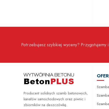
Potrzebujesz szybkiej wyceny? Przygotujemy i
OFER
Szamba
Producent solidnych szamb betonowych,
Szamba
kanałów samochodowych oraz piwnic i
Szamb
zbiorników na deszczówkę.