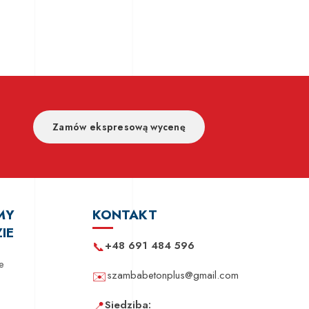
Zamów ekspresową wycenę
MY
KONTAKT
IE
📞
+48 691 484 596
e
✉️
szambabetonplus@gmail.com
📍
Siedziba: