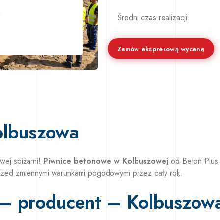
Średni czas realizacji
Zamów ekspresową wycenę
olbuszowa
wej spiżarni!
Piwnice betonowe w Kolbuszowej
od Beton Plus 
 przed zmiennymi warunkami pogodowymi przez cały rok.
– producent – Kolbuszowa 