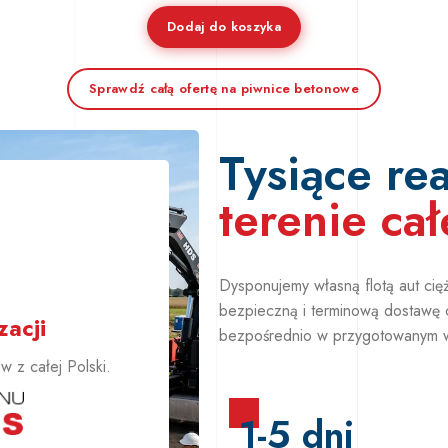
Dodaj do koszyka
Sprawdź całą ofertę na piwnice betonowe
Tysiące rea
terenie cał
+
Dysponujemy własną flotą aut ci
bezpieczną i terminową dostawę 
acji
bezpośrednio w przygotowanym 
 z całej Polski.
1-5 dni