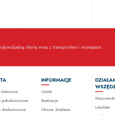
ndywidualną ofertę wraz z transportem i montażem.
TA
INFORMACJE
DZIAŁA
WSZĘDZ
 betonowe
Cennik
Mazowiecki
 jednokomorowe
Realizacje
Lubelskie
a dwukomorowe
Obszar działania