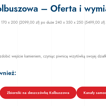
olbuszowa – Oferta i wymi
x 170 x 200 (2099,00 zł) po duże 240 x 350 x 250 (5499,00 zł). 
obić wejście kamieniem, czyniąc piwnicę wizytówką swojej działk
wnież:
Zbiorniki na deszczówkę Kolbuszowa
Kanały samo