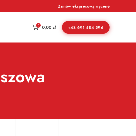
Zamów ekspresową wycenę
0
0,00
zł
+48 691 484 596
uszowa