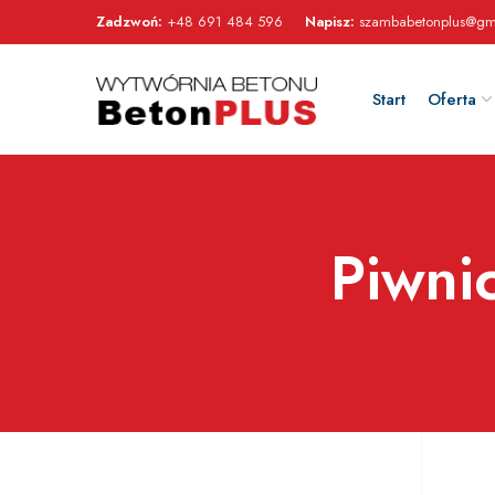
Zadzwoń:
+48 691 484 596
Napisz:
szambabetonplus@gm
Start
Oferta
Piwni