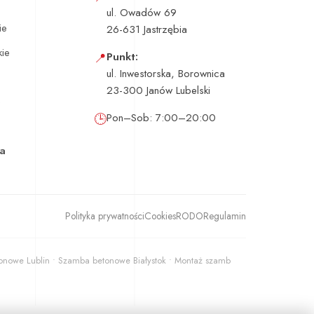
ul. Owadów 69
ie
26-631 Jastrzębia
kie
📍
Punkt:
ul. Inwestorska, Borownica
23-300 Janów Lubelski
e
🕒
Pon–Sob: 7:00–20:00
ka
Polityka prywatności
Cookies
RODO
Regulamin
owe Lublin • Szamba betonowe Białystok • Montaż szamb