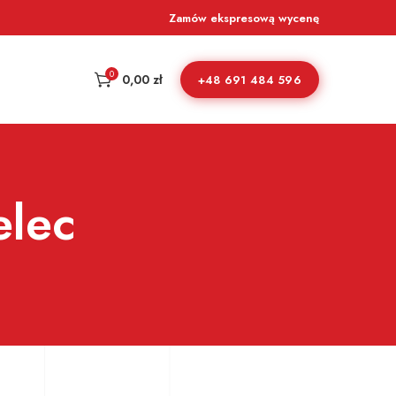
Zamów ekspresową wycenę
0
0,00
zł
+48 691 484 596
elec