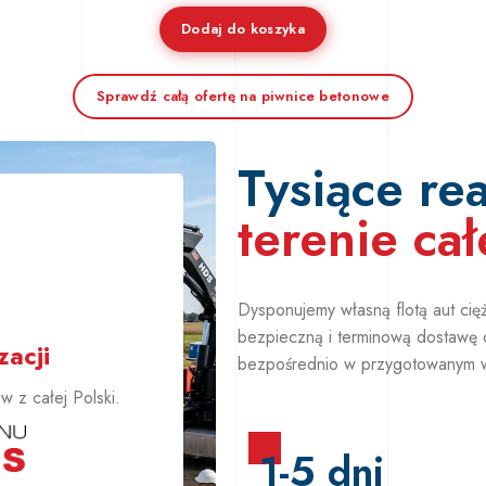
Dodaj do koszyka
Sprawdź całą ofertę na piwnice betonowe
Tysiące rea
terenie cał
+
Dysponujemy własną flotą aut ci
bezpieczną i terminową dostawę 
acji
bezpośrednio w przygotowanym 
 z całej Polski.
1-5 dni