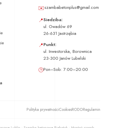
e
✉️
szambabetonplus@gmail.com
📍
Siedziba:
ul. Owadów 69
ie
26-631 Jastrzębia
kie
📍
Punkt:
ul. Inwestorska, Borownica
23-300 Janów Lubelski
e
🕒
Pon–Sob: 7:00–20:00
ka
Polityka prywatności
Cookies
RODO
Regulamin
owe Lublin • Szamba betonowe Białystok • Montaż szamb