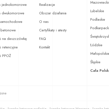
Mazowiecki
 jednokomorowe
Realizacje
Lubelskie
a dwukomorowe
Obszar działania
Podlaskie
 samochodowe
O nas
Podkarpack
e betonowe
Certyfikaty i atesty
Świętokrzys
ki na deszczówkę
FAQ
Łódzkie
i retencyjne
Kontakt
Małopolski
ki PPOŻ
Śląskie
Cała Pols
eżone
kie • Szamba betonowe podlaskie • Szamba betonowe Warszawa • Szamba beton