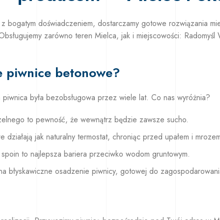
z bogatym doświadczeniem, dostarczamy gotowe rozwiązania m
 Obsługujemy zarówno teren Mielca, jak i miejscowości: Radomyś
e piwnice betonowe?
a piwnica była bezobsługowa przez wiele lat. Co nas wyróżnia?
elnego to pewność, że wewnątrz będzie zawsze sucho.
działają jak naturalny termostat, chroniąc przed upałem i mroze
spoin to najlepsza bariera przeciwko wodom gruntowym.
a błyskawiczne osadzenie piwnicy, gotowej do zagospodarowania