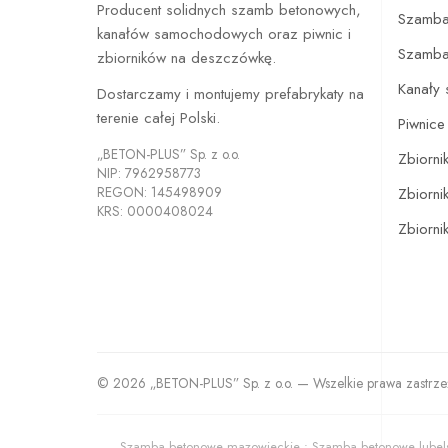
Producent solidnych szamb betonowych,
Szamba
kanałów samochodowych oraz piwnic i
Szamb
zbiorników na deszczówkę.
Kanały
Dostarczamy i montujemy prefabrykaty na
terenie całej Polski.
Piwnic
„BETON-PLUS” Sp. z o.o.
Zbiorni
NIP: 7962958773
REGON: 145498909
Zbiornik
KRS: 0000408024
Zbiorni
© 2026 „BETON-PLUS” Sp. z o.o. — Wszelkie prawa zastrz
Szamba betonowe mazowieckie • Szamba betonowe lubels