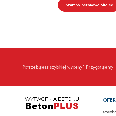
Szamba betonowe Mielec
Potrzebujesz szybkiej wyceny? Przygotujemy i
OFER
Szamba