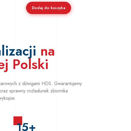
Dodaj do koszyka
lizacji
na
ej Polski
ężarowych z dźwigami HDS. Gwarantujemy
oraz sprawny rozładunek zbiornika
wykopie.
15+