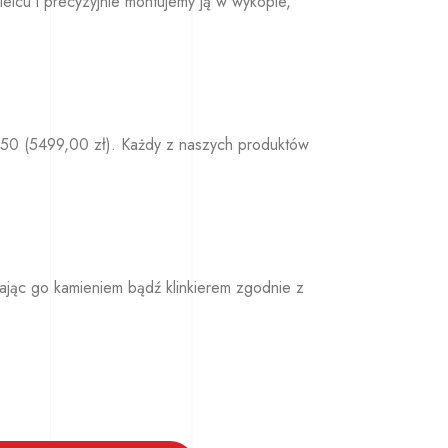
elcu i precyzyjnie montujemy ją w wykopie,
250 (5499,00 zł). Każdy z naszych produktów
ając go kamieniem bądź klinkierem zgodnie z