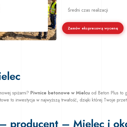
Średni czas realizacji
Zamów ekspresową wycenę
elec
mowej spiżarni?
Piwnice betonowe w Mielcu
od Beton Plus to 
we to inwestycja w najwyższą trwałość, dzięki której Twoje przet
– producent – Mielec i oko