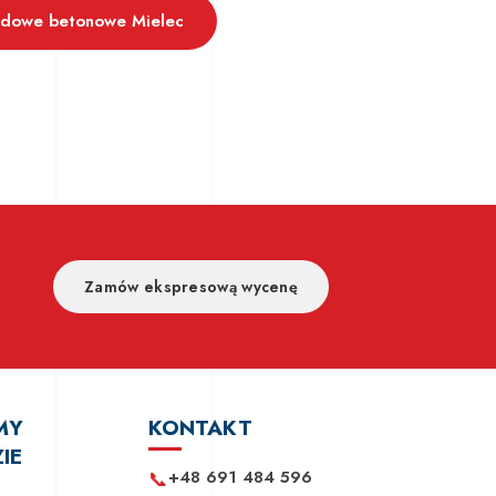
odowe betonowe Mielec
Zamów ekspresową wycenę
MY
KONTAKT
IE
📞
+48 691 484 596