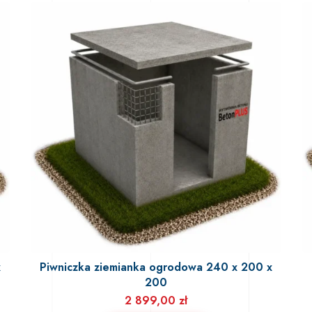
x
Piwniczka ziemianka ogrodowa 240 x 200 x
200
2 899,00
zł