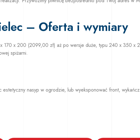
 realizacji. Przywozimy piwnicę bezpośrednio pod Twój adres w Mi
elec – Oferta i wymiary
x 170 x 200 (2099,00 zł) aż po wersje duże, typu 240 x 350 x 
wej spiżarni.
c estetyczny nasyp w ogrodzie, lub wyeksponować front, wykańcz