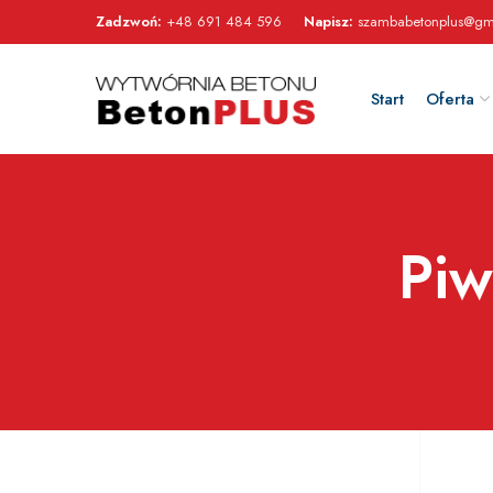
Zadzwoń:
+48 691 484 596
Napisz:
szambabetonplus@gm
Start
Oferta
Piw