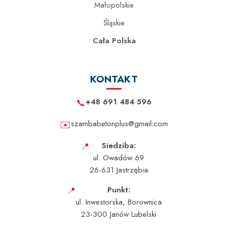
Małopolskie
Śląskie
Cała Polska
KONTAKT
📞
+48 691 484 596
✉️
szambabetonplus@gmail.com
📍
Siedziba:
ul. Owadów 69
26-631 Jastrzębia
📍
Punkt:
ul. Inwestorska, Borownica
23-300 Janów Lubelski