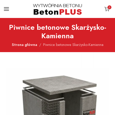
0
Piwnice betonowe Skarżysko-
Kamienna
Strona główna
Piwnice betonowe Skarżysko-Kamienna