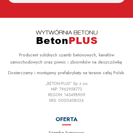
Producent solidnych szamb betonowych, kanałów
samochodowych oraz piwnic i zbiorników na deszczówkę.
Dostarczamy i montujemy prefabrykaty na terenie całej Polski.
„BETON-PLUS” Sp. z o.o.
NIP: 7962958773
REGON: 145498909
KRS: 0000408024
OFERTA
Szamba betonowe