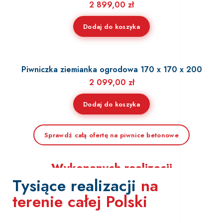
2 899,00
zł
Dodaj do koszyka
Piwniczka ziemianka ogrodowa 170 x 170 x 200
2 099,00
zł
Dodaj do koszyka
1000+
Sprawdź całą ofertę na piwnice betonowe
Wykonanych realizacji
Tysiące realizacji
na
Dołącz do setek zadowolonych klientów
terenie całej Polski
z całej Polski.