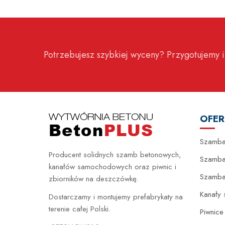
Potrzebujesz szybkiej wyceny? Przygotujemy i
OFER
Szamba
Producent solidnych szamb betonowych,
Szamba
kanałów samochodowych oraz piwnic i
Szamb
zbiorników na deszczówkę.
Kanały
Dostarczamy i montujemy prefabrykaty na
terenie całej Polski.
Piwnic