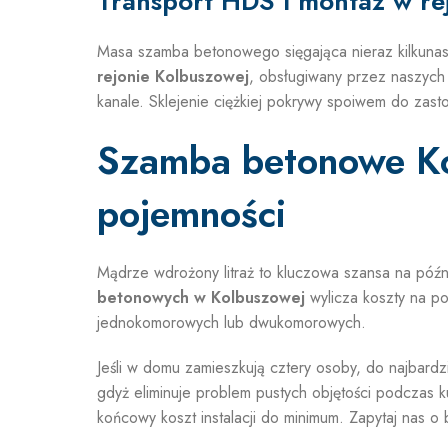
Transport HDS i montaż w re
Masa szamba betonowego sięgająca nieraz kilkunas
rejonie Kolbuszowej
, obsługiwany przez naszych
kanale. Sklejenie ciężkiej pokrywy spoiwem do zas
Szamba betonowe Ko
pojemności
Mądrze wdrożony litraż to kluczowa szansa na póź
betonowych w Kolbuszowej
wylicza koszty na po
jednokomorowych lub dwukomorowych.
Jeśli w domu zamieszkują cztery osoby, do najbar
gdyż eliminuje problem pustych objętości podczas 
końcowy koszt instalacji do minimum. Zapytaj nas o 