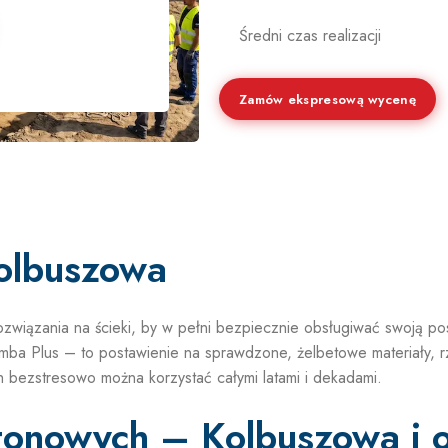
Średni czas realizacji
Zamów ekspresową wycenę
olbuszowa
związania na ścieki, by w pełni bezpiecznie obsługiwać swoją 
a Plus – to postawienie na sprawdzone, żelbetowe materiały, rz
h bezstresowo można korzystać całymi latami i dekadami.
onowych – Kolbuszowa i o