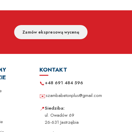
Zamów ekspresową wycenę
MY
KONTAKT
IE
📞
+48 691 484 596
e
✉️
szambabetonplus@gmail.com
📍
Siedziba:
ul. Owadów 69
ie
26-631 Jastrzębia
kie