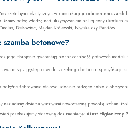
my rzetelnym i elastycznym w komunikacji
producentem szamb 
e
. Mamy pełną władzę nad utrzymywaniem niskiej ceny i krótkich 
: Cmolas, Dzikowiec, Majdan Królewski, Niwiska czy Raniżów.
e szamba betonowe?
raz jego zbrojenie gwarantują niezniszczalność gotowych modeli.
rmowane są z gęstego i wodoszczelnego betonu o specyfikacji m
 potężne żebrowanie stalowe, idealnie radzące sobie z obciążen
 nakładamy dwiema warstwami nowoczesną powłokę izohan, izoluj
wień przekazujemy stosowną dokumentację:
Atest Higieniczny 