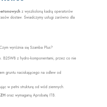
betonowych
z wyszkoloną kadrą operatorów
czasów dostaw. Świadczymy usługi zarówno dla
 Czym wyróżnia się Szamba Plus?
in. B25W8 z hydro-komponentami, przez co nie
iem gruntu naciskającego na odlew od
ąc w pełni strukturę od wód ziemnych.
PZH
oraz wymaganą Aprobatę ITB.