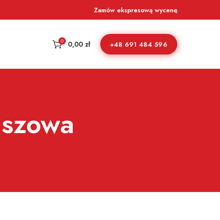
Zamów ekspresową wycenę
0
0,00
zł
+48 691 484 596
uszowa