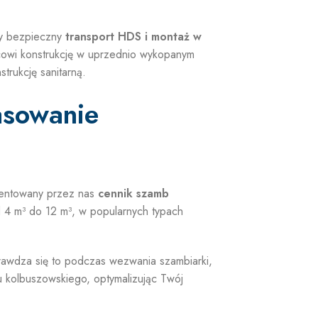
my bezpieczny
transport HDS i montaż w
cowi konstrukcję w uprzednio wykopanym
trukcję sanitarną.
asowanie
zentowany przez nas
cennik szamb
od 4 m³ do 12 m³, w popularnych typach
rawdza się to podczas wezwania szambiarki,
u kolbuszowskiego, optymalizując Twój