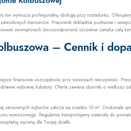
jonie Kolbuszowej
tu ton wymusza profesjonalną obsługę przy rozładunku. Oferuje
 zawodowych kierowców. Pracownik dokładnie podniesie i umiejs
tosowań zewnętrznych (mrozoodpornym) szczelnie zamyka całą kons
lbuszowa – Cennik i dop
niejsze finansowe oszczędności przy wywozach nieczystości. Pre
dstawie wybranej kubatury. Oferta zawiera zbiorniki o wielkości 
dziej sensownych wyborów zalicza się szambo 10 m³. Doskonale sp
kursu wywozowego. Regularnie transportujemy materiały do powiat
bezpłatną wycenę dla Twojej działki.