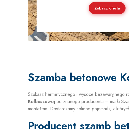
Zobacz ofertę
Szamba betonowe K
Szukasz hermetycznego i wysoce bezawaryjnego ro
Kolbuszowej
od znanego producenta – marki Szamb
montażem. Dostarczamy solidne pojemniki, z któryc
Producent szamb bet