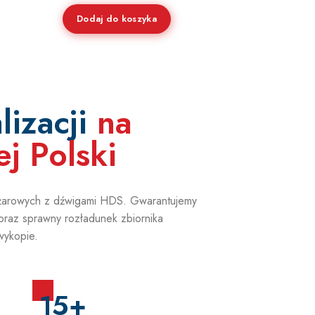
Dodaj do koszyka
lizacji
na
ej Polski
ężarowych z dźwigami HDS. Gwarantujemy
oraz sprawny rozładunek zbiornika
wykopie.
15+