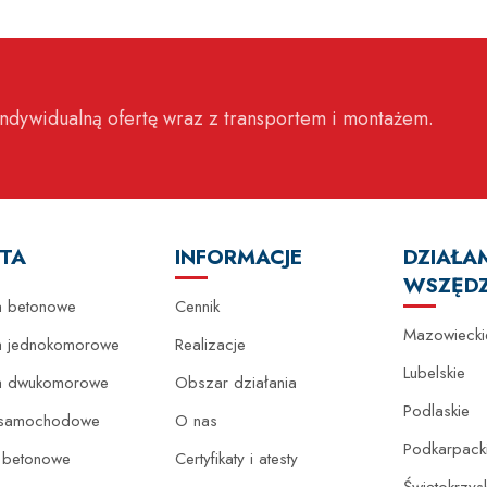
ndywidualną ofertę wraz z transportem i montażem.
TA
INFORMACJE
DZIAŁA
WSZĘDZ
 betonowe
Cennik
Mazowiecki
 jednokomorowe
Realizacje
Lubelskie
a dwukomorowe
Obszar działania
Podlaskie
 samochodowe
O nas
Podkarpack
e betonowe
Certyfikaty i atesty
Świętokrzys