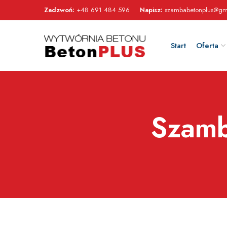
Zadzwoń:
+48 691 484 596
Napisz:
szambabetonplus@gm
Start
Oferta
Szamb