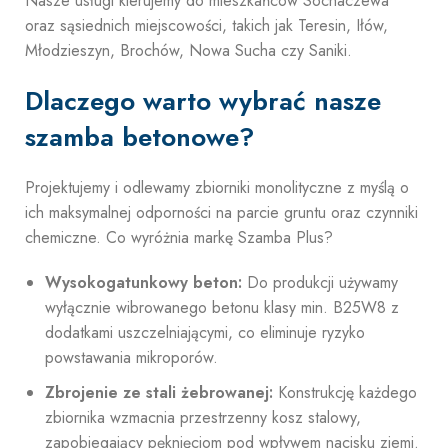
Nasze usługi kierujemy do mieszkańców Sochaczewa
oraz sąsiednich miejscowości, takich jak Teresin, Iłów,
Młodzieszyn, Brochów, Nowa Sucha czy Saniki.
Dlaczego warto wybrać nasze
szamba betonowe?
Projektujemy i odlewamy zbiorniki monolityczne z myślą o
ich maksymalnej odporności na parcie gruntu oraz czynniki
chemiczne. Co wyróżnia markę Szamba Plus?
Wysokogatunkowy beton:
Do produkcji używamy
wyłącznie wibrowanego betonu klasy min. B25W8 z
dodatkami uszczelniającymi, co eliminuje ryzyko
powstawania mikroporów.
Zbrojenie ze stali żebrowanej:
Konstrukcję każdego
zbiornika wzmacnia przestrzenny kosz stalowy,
zapobiegający pęknięciom pod wpływem nacisku ziemi.