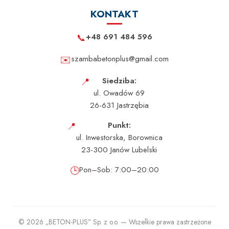
KONTAKT
📞
+48 691 484 596
✉️
szambabetonplus@gmail.com
📍
Siedziba:
ul. Owadów 69
26-631 Jastrzębia
📍
Punkt:
ul. Inwestorska, Borownica
23-300 Janów Lubelski
🕒
Pon–Sob: 7:00–20:00
© 2026 „BETON-PLUS” Sp. z o.o. — Wszelkie prawa zastrzeżone