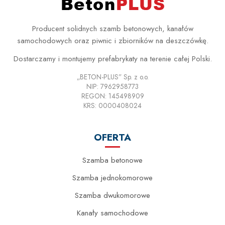
Producent solidnych szamb betonowych, kanałów
samochodowych oraz piwnic i zbiorników na deszczówkę.
Dostarczamy i montujemy prefabrykaty na terenie całej Polski.
„BETON-PLUS” Sp. z o.o.
NIP: 7962958773
REGON: 145498909
KRS: 0000408024
OFERTA
Szamba betonowe
Szamba jednokomorowe
Szamba dwukomorowe
Kanały samochodowe