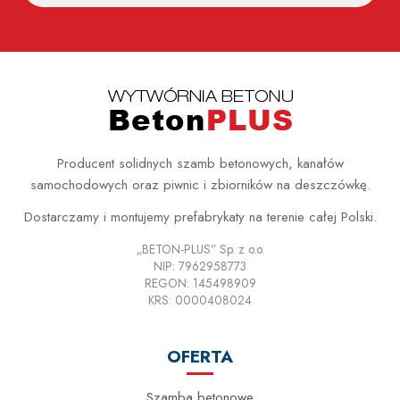
Producent solidnych szamb betonowych, kanałów
samochodowych oraz piwnic i zbiorników na deszczówkę.
Dostarczamy i montujemy prefabrykaty na terenie całej Polski.
„BETON-PLUS” Sp. z o.o.
NIP: 7962958773
REGON: 145498909
KRS: 0000408024
OFERTA
Szamba betonowe