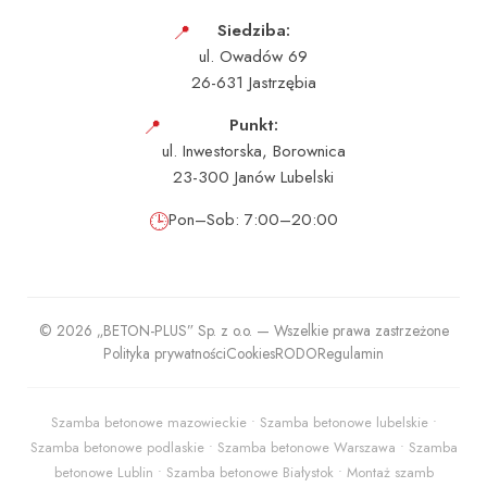
📍
Siedziba:
ul. Owadów 69
26-631 Jastrzębia
📍
Punkt:
ul. Inwestorska, Borownica
23-300 Janów Lubelski
🕒
Pon–Sob: 7:00–20:00
© 2026 „BETON-PLUS” Sp. z o.o. — Wszelkie prawa zastrzeżone
Polityka prywatności
Cookies
RODO
Regulamin
Szamba betonowe mazowieckie • Szamba betonowe lubelskie •
Szamba betonowe podlaskie • Szamba betonowe Warszawa • Szamba
betonowe Lublin • Szamba betonowe Białystok • Montaż szamb