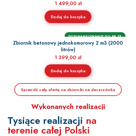
1 499,00
zł
Dodaj do koszyka
DOFINANSOWANIE DO 8K ZŁ
Zbiornik betonowy jednokomorowy 2 m3 (2000
litrów)
1 399,00
zł
Dodaj do koszyka
1000+
Sprawdź całą ofertę na zbiorniki na deszczówkę
Wykonanych realizacji
Tysiące realizacji
na
Dołącz do setek zadowolonych klientów
z całej Polski.
terenie całej Polski