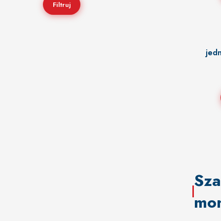
Filtruj
jed
Sza
mo