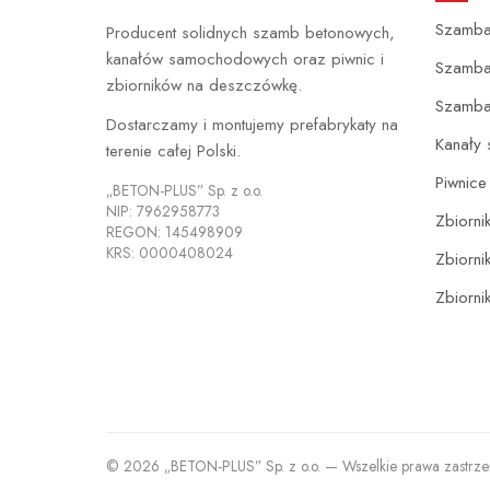
Szamba
Producent solidnych szamb betonowych,
kanałów samochodowych oraz piwnic i
Szamba
zbiorników na deszczówkę.
Szamb
Dostarczamy i montujemy prefabrykaty na
Kanały
terenie całej Polski.
Piwnic
„BETON-PLUS” Sp. z o.o.
NIP: 7962958773
Zbiorni
REGON: 145498909
KRS: 0000408024
Zbiornik
Zbiorni
© 2026 „BETON-PLUS” Sp. z o.o. — Wszelkie prawa zastrz