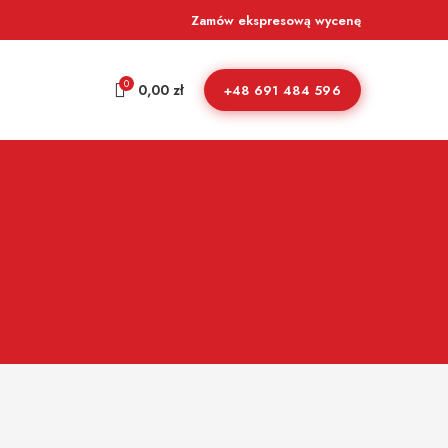
Zamów ekspresową wycenę
0
0,00
zł
+48 691 484 596