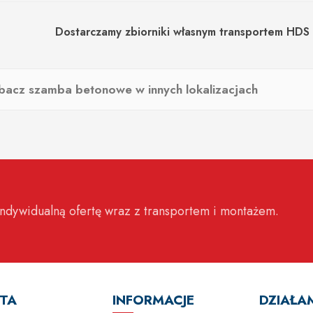
Dostarczamy zbiorniki własnym transportem HDS i
bacz szamba betonowe w innych lokalizacjach
ndywidualną ofertę wraz z transportem i montażem.
TA
INFORMACJE
DZIAŁA