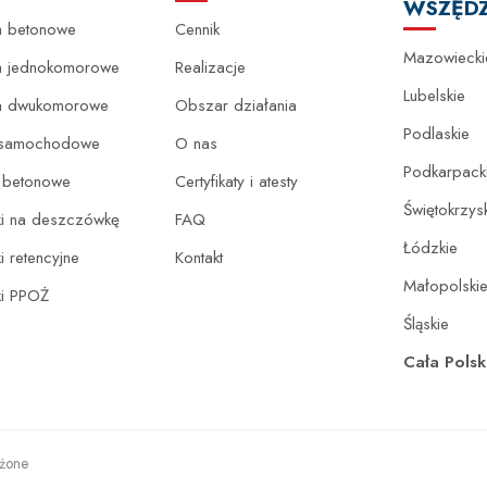
WSZĘDZ
 betonowe
Cennik
Mazowiecki
 jednokomorowe
Realizacje
Lubelskie
a dwukomorowe
Obszar działania
Podlaskie
 samochodowe
O nas
Podkarpack
e betonowe
Certyfikaty i atesty
Świętokrzys
ki na deszczówkę
FAQ
Łódzkie
i retencyjne
Kontakt
Małopolski
ki PPOŻ
Śląskie
Cała Pols
eżone