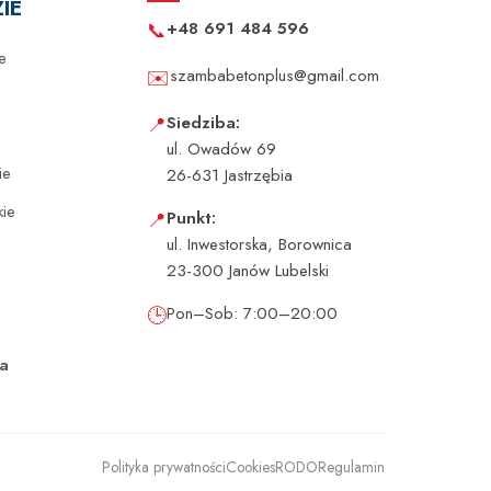
IE
📞
+48 691 484 596
e
✉️
szambabetonplus@gmail.com
📍
Siedziba:
ul. Owadów 69
ie
26-631 Jastrzębia
kie
📍
Punkt:
ul. Inwestorska, Borownica
23-300 Janów Lubelski
e
🕒
Pon–Sob: 7:00–20:00
ka
Polityka prywatności
Cookies
RODO
Regulamin