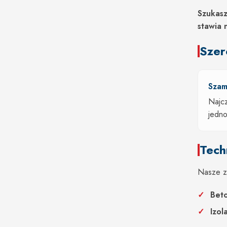
Szukasz
stawia 
Szer
Szam
Najc
jedno
Tech
Nasze zb
Bet
Izol