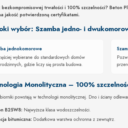
 bezkompromisowej trwałości i 100% szczelności? Beton P
na jakość potwierdzoną certyfikatami.
oki wybór: Szamba jedno- i dwukomoro
ba jednokomorowe
Szam
zęściej wybierane do standardowych domów
Pozwa
rodzinnych, gdzie liczy się prosta budowa.
przer
nologia Monolityczna – 100% szczelnoś
iorniki powstają w technologii monolitycznej. Dno i ściany odlewa
on B25W8:
Najwyższa klasa wodoszczelności.
acja bitumiczna:
Dodatkowa warstwa ochronna z zewnątrz.