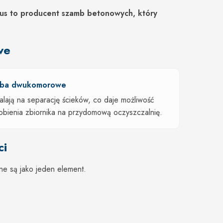
lus to producent szamb betonowych, który
we
ba dwukomorowe
lają na separację ścieków, co daje możliwość
obienia zbiornika na przydomową oczyszczalnię.
ci
ne są jako jeden element.