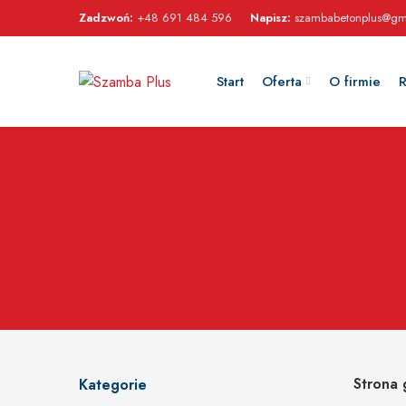
Zadzwoń:
+48 691 484 596
Napisz:
szambabetonplus@gm
Start
Oferta
O firmie
R
Strona 
Kategorie