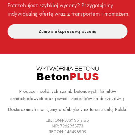
Potrzebujesz szybkiej wyceny? Przygotujemy
indywidualną ofertę wraz z transportem i montażem.
Zamów ekspresową wycenę
Producent solidnych szamb betonowych, kanałów
samochodowych oraz piwnic i zbiorników na deszczówkę.
Dostarczamy i montujemy prefabrykaty na terenie całej Polski.
„BETON-PLUS” Sp. z o.o.
NIP: 7962958773
REGON: 145498909