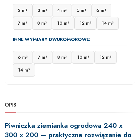
2 m³
3 m³
4 m³
5 m³
6 m³
7 m³
8 m³
10 m³
12 m³
14 m³
INNE WYMIARY DWUKOMOROWE:
6 m³
7 m³
8 m³
10 m³
12 m³
14 m³
OPIS
Piwniczka ziemianka ogrodowa 240 x
300 x 200 – praktyczne rozwiązanie do