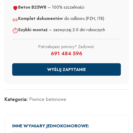
Beton B25W8
– 100% szczelności
🛡️
Komplet dokumentów
do odbioru (PZH, ITB)
📜
Szybki montaż
– zazwyczaj 2-5 dni roboczych
⏱️
Potrzebujesz pomocy? Zadzwoń:
691 484 596
WYŚLIJ ZAPYTANIE
Kategoria:
Piwnice betonowe
INNE WYMIARY JEDNOKOMOROWE: