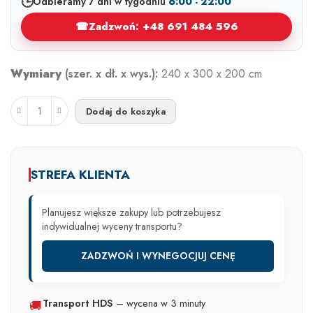
🕒
Odbieramy 7 dni w tygodniu
6:00 - 22:00
☎
Zadzwoń: +48 691 484 596
Wymiary
(szer. x dł. x wys.):
240 x 300 x 200 cm
Dodaj do koszyka
STREFA KLIENTA
Planujesz większe zakupy lub potrzebujesz
indywidualnej wyceny transportu?
ZADZWOŃ I WYNEGOCJUJ CENĘ
Transport HDS
– wycena w 3 minuty
🚚