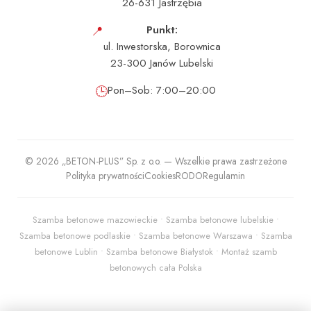
26-631 Jastrzębia
📍
Punkt:
ul. Inwestorska, Borownica
23-300 Janów Lubelski
🕒
Pon–Sob: 7:00–20:00
© 2026 „BETON-PLUS” Sp. z o.o. — Wszelkie prawa zastrzeżone
Polityka prywatności
Cookies
RODO
Regulamin
Szamba betonowe mazowieckie • Szamba betonowe lubelskie •
Szamba betonowe podlaskie • Szamba betonowe Warszawa • Szamba
betonowe Lublin • Szamba betonowe Białystok • Montaż szamb
betonowych cała Polska