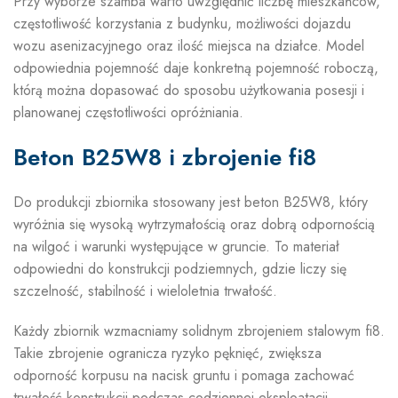
Przy wyborze szamba warto uwzględnić liczbę mieszkańców,
częstotliwość korzystania z budynku, możliwości dojazdu
wozu asenizacyjnego oraz ilość miejsca na działce. Model
odpowiednia pojemność daje konkretną pojemność roboczą,
którą można dopasować do sposobu użytkowania posesji i
planowanej częstotliwości opróżniania.
Beton B25W8 i zbrojenie fi8
Do produkcji zbiornika stosowany jest beton B25W8, który
wyróżnia się wysoką wytrzymałością oraz dobrą odpornością
na wilgoć i warunki występujące w gruncie. To materiał
odpowiedni do konstrukcji podziemnych, gdzie liczy się
szczelność, stabilność i wieloletnia trwałość.
Każdy zbiornik wzmacniamy solidnym zbrojeniem stalowym fi8.
Takie zbrojenie ogranicza ryzyko pęknięć, zwiększa
odporność korpusu na nacisk gruntu i pomaga zachować
trwałość konstrukcji podczas codziennej eksploatacji.