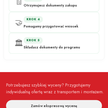
🧾
Otrzymujesz dokumenty zakupu
🤝
KROK 4
Pomagamy przygotować wniosek
🏛️
KROK 5
Składasz dokumenty do programu
Potrzebujesz szybkiej wyceny? Przygotujemy
indywidualną ofertę wraz z transportem i montażem.
Zamów ekspresową wycenę