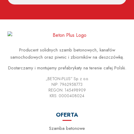
Producent solidnych szamb betonowych, kanałów
samochodowych oraz piwnic i zbiorników na deszczówkę.
Dostarczamy i montujemy prefabrykaty na terenie całej Polski.
„BETON-PLUS” Sp. z o.o.
NIP: 7962958773
REGON: 145498909
KRS: 0000408024
OFERTA
Szamba betonowe