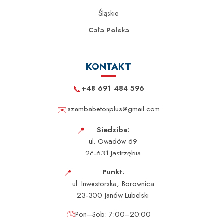
Śląskie
Cała Polska
KONTAKT
📞
+48 691 484 596
✉️
szambabetonplus@gmail.com
📍
Siedziba:
ul. Owadów 69
26-631 Jastrzębia
📍
Punkt:
ul. Inwestorska, Borownica
23-300 Janów Lubelski
🕒
Pon–Sob: 7:00–20:00