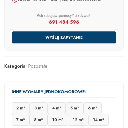
⏱️
Potrzebujesz pomocy? Zadzwoń:
691 484 596
WYŚLIJ ZAPYTANIE
Kategoria:
Pozostałe
INNE WYMIARY JEDNOKOMOROWE:
2 m³
3 m³
4 m³
5 m³
6 m³
7 m³
8 m³
10 m³
12 m³
14 m³