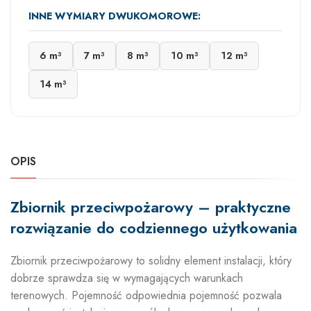
INNE WYMIARY DWUKOMOROWE:
6 m³
7 m³
8 m³
10 m³
12 m³
14 m³
OPIS
Zbiornik przeciwpożarowy – praktyczne
rozwiązanie do codziennego użytkowania
Zbiornik przeciwpożarowy to solidny element instalacji, który
dobrze sprawdza się w wymagających warunkach
terenowych. Pojemność odpowiednia pojemność pozwala