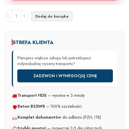
Dodaj do koszyka
STREFA KLIENTA
Planujesz większe zakupy lub potrzebujesz
indywidualnej wyceny transportu?
ZADZWOŃ I WYNEGOCJUJ CENĘ
Transport HDS
– wycena w 3 minuty
🚚
Beton B25W8
– 100% szczelności
🛡️
Komplet dokumentów
do odbioru (PZH, ITB)
📜
Szybki montaż
– zazwyczaj 2-5 dni roboczych