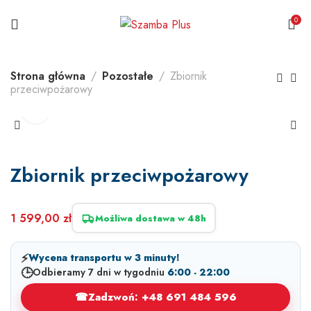
0
Strona główna
Pozostałe
Zbiornik
przeciwpożarowy
Zbiornik przeciwpożarowy
1 599,00
zł
Możliwa dostawa w 48h
⚡
Wycena transportu w 3 minuty!
🕒
Odbieramy 7 dni w tygodniu
6:00 - 22:00
☎
Zadzwoń: +48 691 484 596