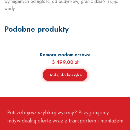
wymaganych odległości od budynków, granic działki i ujęć
wody.
Podobne produkty
Komora wodomierzowa
3 499,00
zł
Dodaj do koszyka
Potrzebujesz szybkiej wyceny? Przygotujemy
indywidualną ofertę wraz z transportem i montażem.